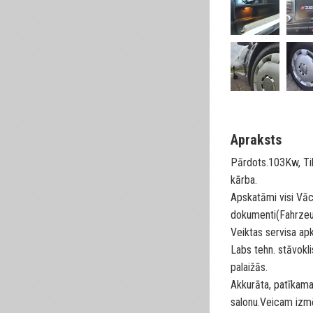
Apraksts
Pārdots.103Kw, Ti
kārba.
Apskatāmi visi Vāc
dokumenti(Fahrzeug
Veiktas servisa ap
Labs tehn. stāvokl
palaižās.
Akkurāta, patīkama
salonu.Veicam izm