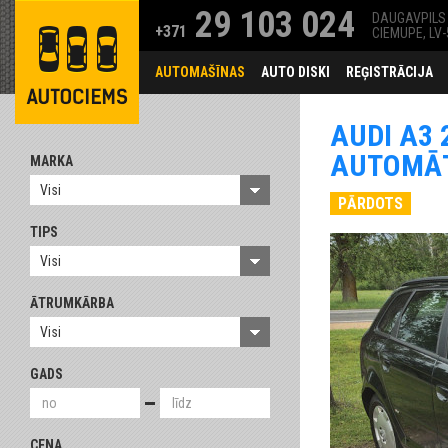
29 103 024
DAUGAVPILS 
+371
CIEMUPE, LV
AUTOMAŠĪNAS
AUTO DISKI
REĢISTRĀCIJA
AUDI A3 
AUTOMĀTS
MARKA
Visi
PĀRDOTS
TIPS
Visi
ĀTRUMKĀRBA
Visi
GADS
CENA