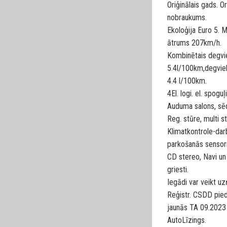
Oriģinālais gads. O
nobraukums.
Ekoloģija Euro 5. 
ātrums 207km/h.
Kombinētais degvie
5.4l/100km,degviel
4.4 l/100km.
4El. logi. el. spogu
Auduma salons, sēd
Reg. stūre, multi s
Klimatkontrole-darb
parkošanās sensori
CD stereo, Navi un
griesti.
Iegādi var veikt 
Reģistr. CSDD pied
jaunās TA 09.2023 a
AutoLīzings.