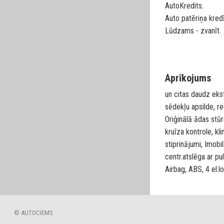
AutoKredits.
Auto patēriņa kredī
Lūdzams - zvanīt.
Aprīkojums
un citas daudz ekst
sēdekļu apsilde, r
Oriģinālā ādas stūre
kruīza kontrole, kli
stiprinājumi, Imobil
centr.atslēga ar pu
Airbag, ABS, 4 el.lo
© AUTOCIEMS