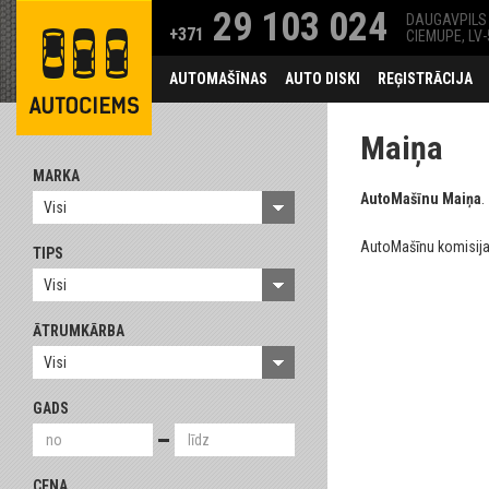
29 103 024
DAUGAVPILS 
+371
CIEMUPE, LV
AUTOMAŠĪNAS
AUTO DISKI
REĢISTRĀCIJA
Maiņa
MARKA
AutoMašīnu Maiņa
.
Visi
AutoMašīnu komisij
TIPS
Visi
ĀTRUMKĀRBA
Visi
GADS
CENA