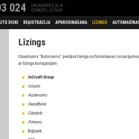
3 024
DAUGAVPILS IELA ,
CIEMUPE, LV-5041
UTO DISKI
REĢISTRĀCIJA
APDROŠINĀŠANA
LĪZINGS
AUTOMAŠĪNAS
Līzings
Uzņēmums "Autociems" piedāvā līzinga noformēšanas nosacījumus l
ar līzinga kompānijām:
InCredit Group
IzIauto
Aizdevums
SwedBank
Citadele
Primero
Bigbank