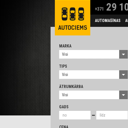
29 10
+371
AUTOMAŠĪNAS
A
MARKA
Visi
TIPS
Visi
ĀTRUMKĀRBA
Visi
GADS
CENA