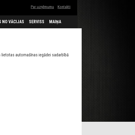
Par uzņēmumu
Kontakti
 NO VĀCIJAS
SERVISS
MAIŅA
ietotas automašīnas iegādei sadarbībā