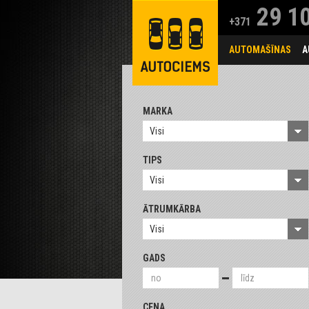
29 10
+371
AUTOMAŠĪNAS
A
MARKA
Visi
TIPS
Visi
ĀTRUMKĀRBA
Visi
GADS
CENA