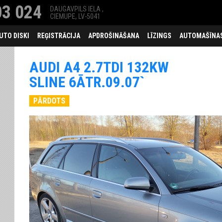
3 024
DAUGAVPILS IELA ,
CIEMUPE, LV-5041
UTO DISKI
REĢISTRĀCIJA
APDROŠINĀŠANA
LĪZINGS
AUTOMAŠĪNAS
AUDI A4 2.7TDI 132KW
SLINE 6ĀTR.09.07`
PĀRDOTS