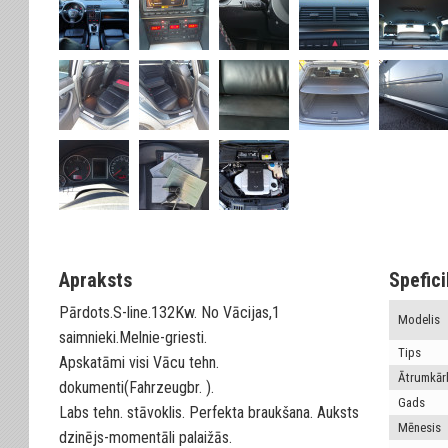
Apraksts
Spefici
Pārdots.S-line.132Kw. No Vācijas,1
Modelis
saimnieki.Melnie-griesti.
Tips
Apskatāmi visi Vācu tehn.
Ātrumkār
dokumenti(Fahrzeugbr. ).
Gads
Labs tehn. stāvoklis. Perfekta braukšana. Auksts
Mēnesis
dzinējs-momentāli palaižās.