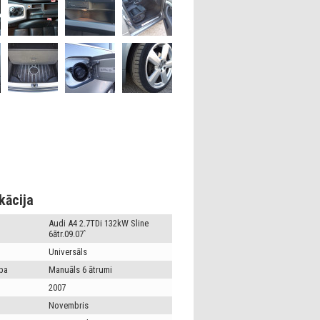
kācija
Audi A4 2.7TDi 132kW Sline
6ātr.09.07`
Universāls
ba
Manuāls 6 ātrumi
2007
Novembris