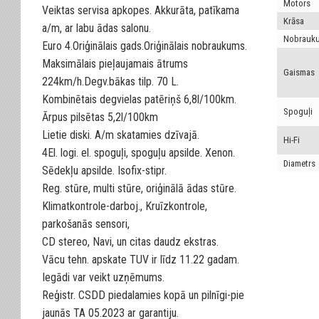
Motors
Veiktas servisa apkopes. Akkurāta, patīkama
Krāsa
a/m, ar labu ādas salonu.
Nobrauk
Euro 4.Oriģinālais gads.Oriģinālais nobraukums.
Maksimālais pieļaujamais ātrums
Gaismas
224km/h.Degv.bākas tilp. 70 L.
Kombinētais degvielas patēriņš 6,8l/100km.
Spoguļi
Ārpus pilsētas 5,2l/100km
Lietie diski. A/m skatamies dzīvajā.
Hi-Fi
4El. logi. el. spoguļi, spoguļu apsilde. Xenon.
Diametrs
Sēdekļu apsilde. Isofix-stipr.
Reg. stūre, multi stūre, oriģinālā ādas stūre.
Klimatkontrole-darboj., Kruīzkontrole,
parkošanās sensori,
CD stereo, Navi, un citas daudz ekstras.
Vācu tehn. apskate TUV ir līdz 11.22 gadam.
Iegādi var veikt uzņēmums.
Reģistr. CSDD piedalamies kopā un pilnīgi-pie
jaunās TA 05.2023 ar garantiju.