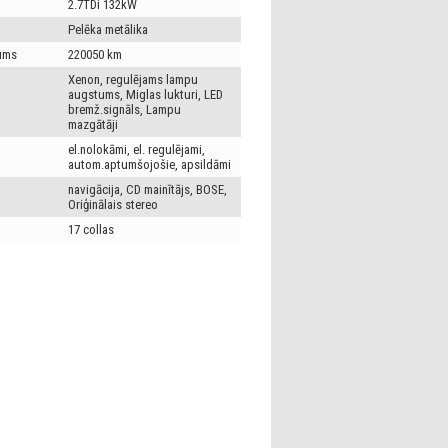
2.7TDi 132kW
Pelēka metālika
ums
220050 km
Xenon, regulējams lampu
augstums, Miglas lukturi, LED
bremž.signāls, Lampu
mazgātāji
el.nolokāmi, el. regulējami,
autom.aptumšojošie, apsildāmi
navigācija, CD mainītājs, BOSE,
Oriģinālais stereo
17 collas