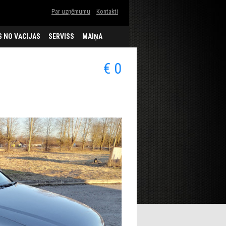
Par uzņēmumu
Kontakti
 NO VĀCIJAS
SERVISS
MAIŅA
€ 0